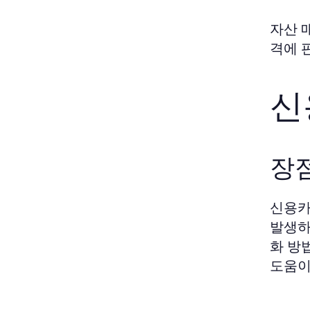
자산 
격에 
신
장점
신용카
발생하
화 방
도움이