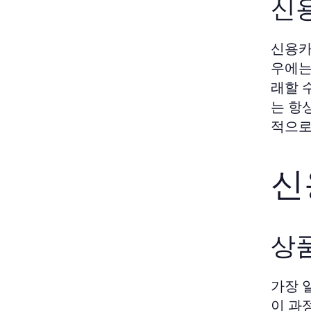
신
신용카
우에는
래할 
는 항
적으로
신
상
가장 
이 과