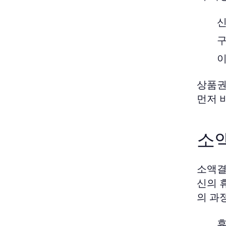
신
구
이
상품권
먼저 
소
소액결
신의 
의 과
휴