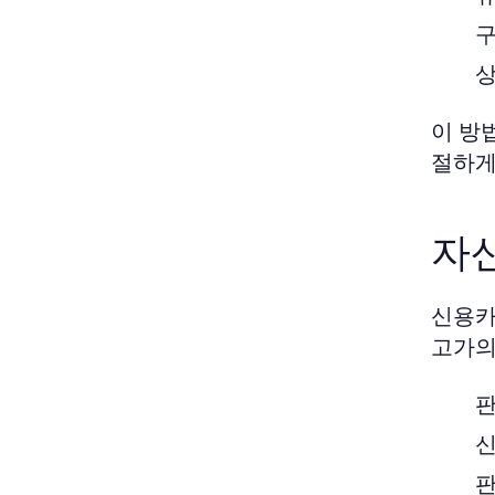
구
상
이 방
절하게
자
신용카
고가의
판
신
판