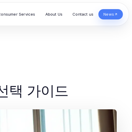
Consumer Services
About Us
Contact us
News
선택 가이드