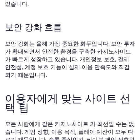
있습니다.
보안 강화 흐름
보안 강화는 올해 가장 중요한 화두입니다. 보안 투자
가 확대되면서 안전한 환경을 구축한
카지노사이트
가 빠르게 성장하고 있습니다. 개인정보 보호, 결제
안전성, 계정 보호 기능이 실제 이용 만족도와 직결
되기 때문입니다.
이용자에게 맞는 사이트 선
택 팁
모든 사람에게 같은
가 최선일 수는 없
카지노사이트
습니다. 게임 성향, 이용 목적, 플레이 예산이 모두 다
르기 때문입니다. 슬롯 중심인지, 테이블 게임 선호인