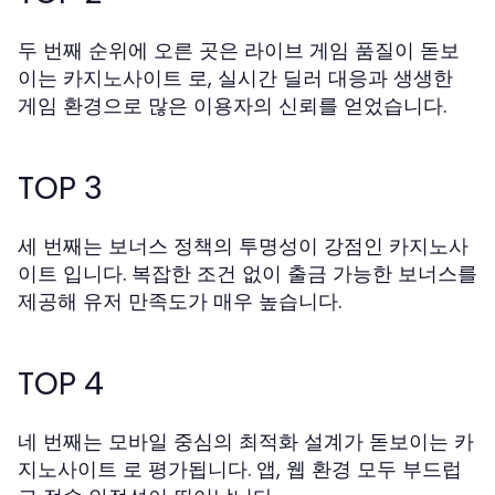
두 번째 순위에 오른 곳은 라이브 게임 품질이 돋보
이는
로, 실시간 딜러 대응과 생생한
카지노사이트
게임 환경으로 많은 이용자의 신뢰를 얻었습니다.
TOP 3
세 번째는 보너스 정책의 투명성이 강점인
카지노사
입니다. 복잡한 조건 없이 출금 가능한 보너스를
이트
제공해 유저 만족도가 매우 높습니다.
TOP 4
네 번째는 모바일 중심의 최적화 설계가 돋보이는
카
로 평가됩니다. 앱, 웹 환경 모두 부드럽
지노사이트