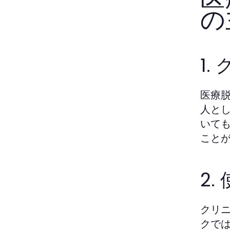
の
1
医療
人と
いて
こと
2
クリ
クで