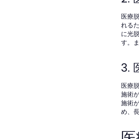
医療
れる
に光
す。
3
医療
施術
施術
め、
医