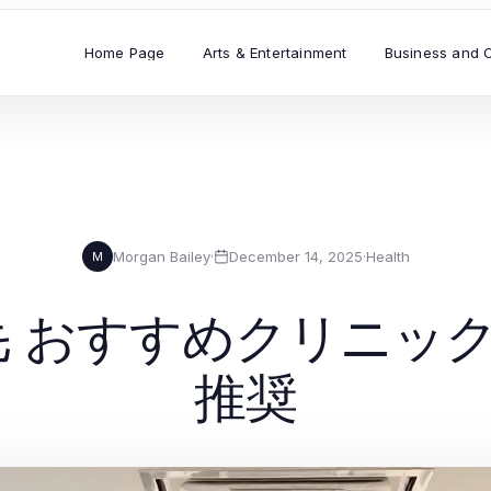
Home Page
Arts & Entertainment
Business and 
Morgan Bailey
·
December 14, 2025
·
Health
M
脱毛 おすすめクリニッ
推奨