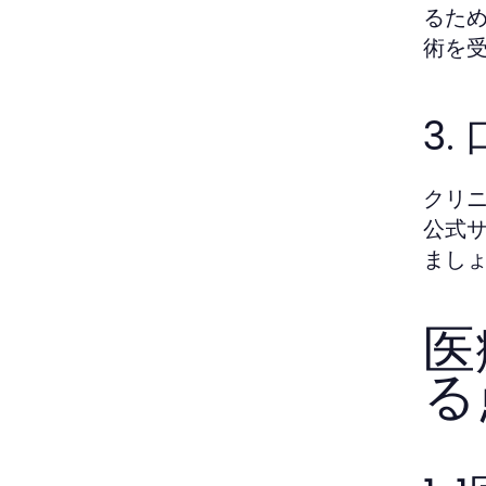
るた
術を
3
クリ
公式
まし
医
る