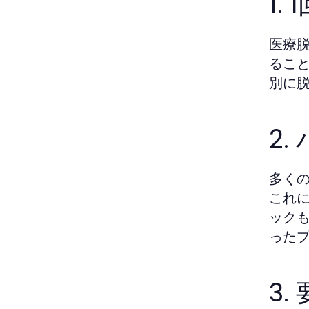
1
医療
るこ
別に脱
2
多く
これ
ック
った
3