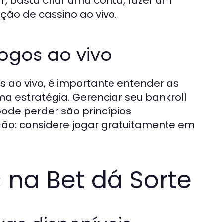
r, basta criar uma conta, fazer um
ção de cassino ao vivo.
jogos ao vivo
 ao vivo, é importante entender as
a estratégia. Gerenciar seu bankroll
ode perder são princípios
ição: considere jogar gratuitamente em
s na Bet dá Sorte