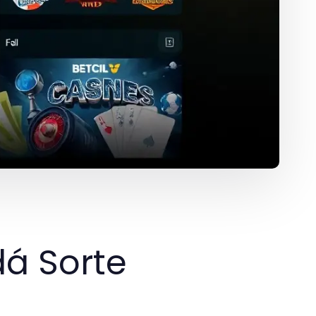
dá Sorte