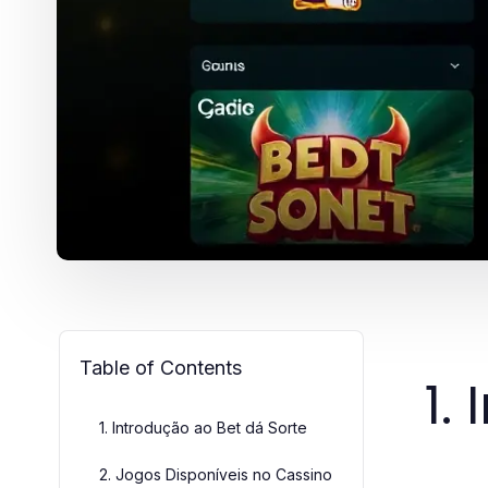
Table of Contents
1.
1. Introdução ao Bet dá Sorte
2. Jogos Disponíveis no Cassino