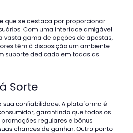
e que se destaca por proporcionar
suários. Com uma interface amigável
uma vasta gama de opções de apostas,
dores têm à disposição um ambiente
com suporte dedicado em todas as
á Sorte
 sua confiabilidade. A plataforma é
consumidor, garantindo que todos os
ce promoções regulares e bônus
 suas chances de ganhar. Outro ponto