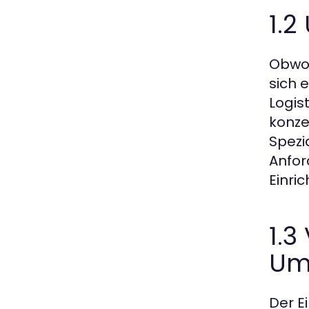
1.2
Obwoh
sich 
Logis
konze
Spezi
Anfor
Einri
1.3
Um
Der E