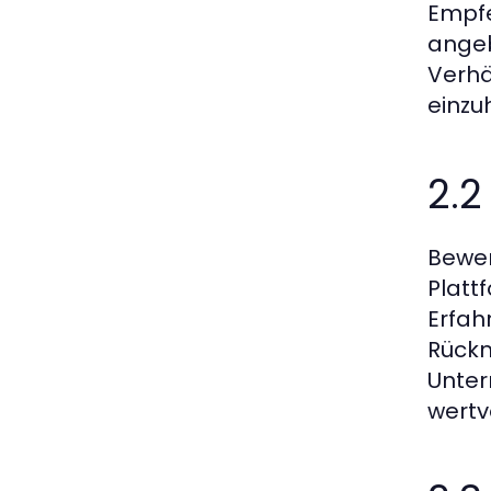
Empfe
angeb
Verhä
einzu
2.
Bewer
Platt
Erfah
Rückm
Unter
wertv