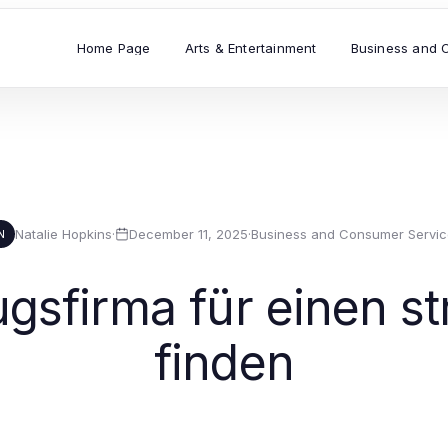
Home Page
Arts & Entertainment
Business and 
Natalie Hopkins
·
December 11, 2025
·
Business and Consumer Servic
N
ugsfirma für einen s
finden