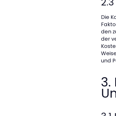
2.
Die K
Fakto
den z
der v
Koste
Weise
und P
3.
U