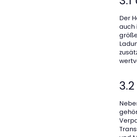
3.
Der H
auch 
größe
Ladun
zusät
wertv
3.2
Neben
gehör
Verpa
Trans