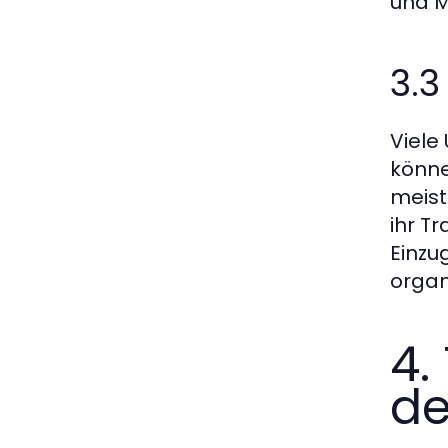
und M
3.3
Viele
könne
meist
ihr T
Einzu
organ
4.
de