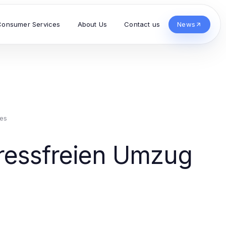
Consumer Services
About Us
Contact us
News
es
tressfreien Umzug