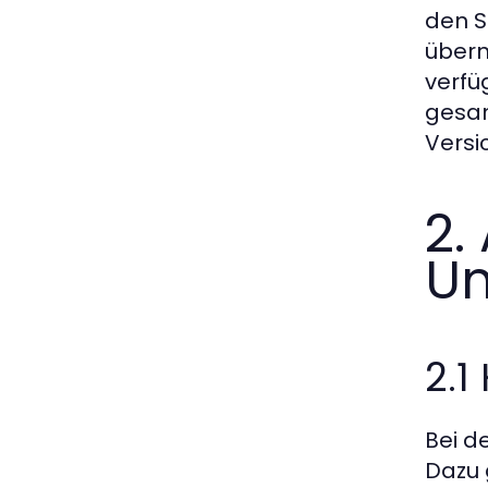
den S
übern
verfü
gesam
Versi
2.
U
2.1
Bei d
Dazu 