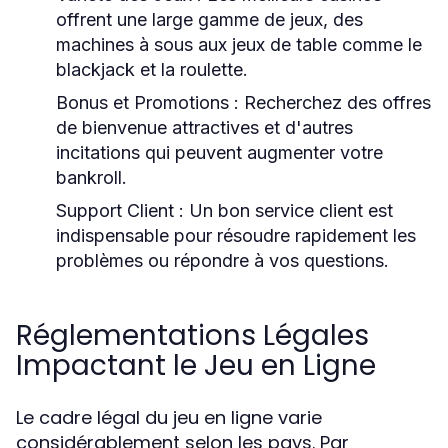
offrent une large gamme de jeux, des
machines à sous aux jeux de table comme le
blackjack et la roulette.
Bonus et Promotions :
Recherchez des offres
de bienvenue attractives et d'autres
incitations qui peuvent augmenter votre
bankroll.
Support Client :
Un bon service client est
indispensable pour résoudre rapidement les
problèmes ou répondre à vos questions.
Réglementations Légales
Impactant le Jeu en Ligne
Le cadre légal du jeu en ligne varie
considérablement selon les pays. Par