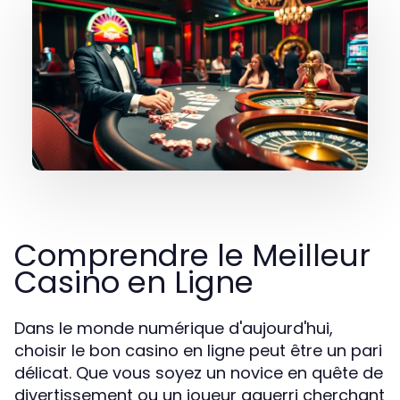
Comprendre le Meilleur
Casino en Ligne
Dans le monde numérique d'aujourd'hui,
choisir le bon casino en ligne peut être un pari
délicat. Que vous soyez un novice en quête de
divertissement ou un joueur aguerri cherchant