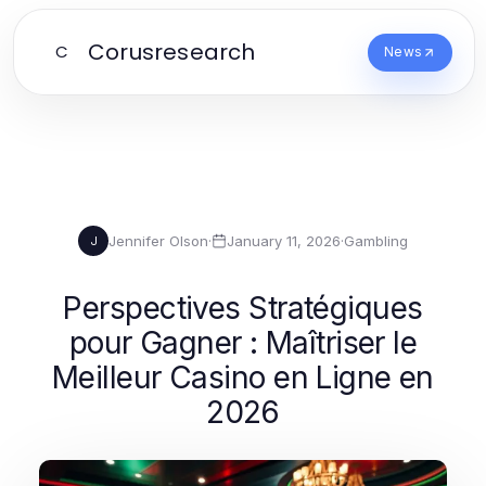
Corusresearch
C
News
Jennifer Olson
·
January 11, 2026
·
Gambling
J
Perspectives Stratégiques
pour Gagner : Maîtriser le
Meilleur Casino en Ligne en
2026