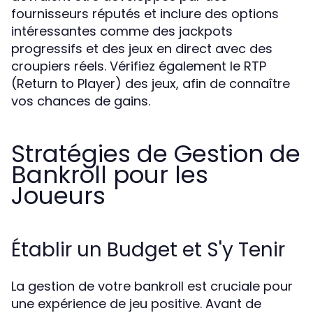
fournisseurs réputés et inclure des options
intéressantes comme des jackpots
progressifs et des jeux en direct avec des
croupiers réels. Vérifiez également le RTP
(Return to Player) des jeux, afin de connaître
vos chances de gains.
Stratégies de Gestion de
Bankroll pour les
Joueurs
Établir un Budget et S'y Tenir
La gestion de votre bankroll est cruciale pour
une expérience de jeu positive. Avant de