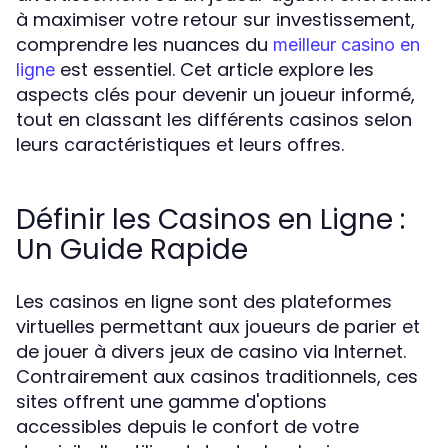
à maximiser votre retour sur investissement,
comprendre les nuances du
meilleur casino en
est essentiel. Cet article explore les
ligne
aspects clés pour devenir un joueur informé,
tout en classant les différents casinos selon
leurs caractéristiques et leurs offres.
Définir les Casinos en Ligne :
Un Guide Rapide
Les casinos en ligne sont des plateformes
virtuelles permettant aux joueurs de parier et
de jouer à divers jeux de casino via Internet.
Contrairement aux casinos traditionnels, ces
sites offrent une gamme d'options
accessibles depuis le confort de votre