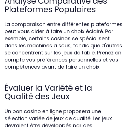
Analyse Comparative des
Plateformes Populaires
La comparaison entre différentes plateformes
peut vous aider à faire un choix éclairé. Par
exemple, certains casinos se spécialisent
dans les machines à sous, tandis que d'autres
se concentrent sur les jeux de table. Prenez en
compte vos préférences personnelles et vos
compétences avant de faire un choix.
Évaluer la Variété et la
Qualité des Jeux
Un bon casino en ligne proposera une
sélection variée de jeux de qualité. Les jeux
devraient être développés par des